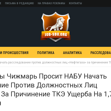
Е
ПИСЬМА В РЕДАКЦИЮ
НА ПРАВАХ РЕКЛАМЫ
КОНТАКТЫ
 И ПРОИСШЕСТВИЯ
ПОЛИТИКА
АНАЛИТИКА
РАССЛЕДОВ
ачать расследование против должностных лиц «Нефтегаза» за причинение Т
ды Чижмарь Просит НАБУ Начать
ние Против Должностных Лиц
 За Причинение ТКЭ Ущерба На 1,
н