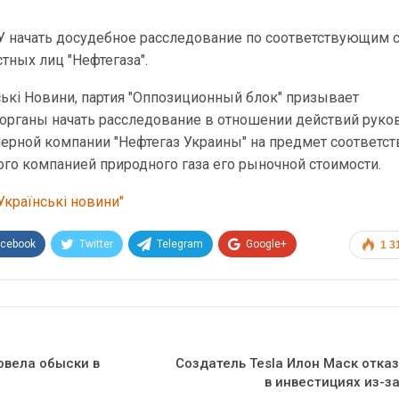
 начать досудебное расследование по соответствующим 
тных лиц "Нефтегаза".
ькі Новини, партия "Оппозиционный блок" призывает
органы начать расследование в отношении действий руко
ерной компании "Нефтегаз Украины" на предмет соответст
го компанией природного газа его рыночной стоимости.
Українські новини"
acebook
Twitter
Telegram
Google+
1 3
Эл. адрес
овела обыски в
Создатель Tesla Илон Маск отка
в инвестициях из-з