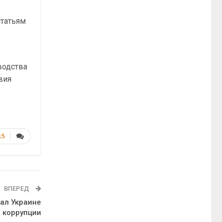
статьям
водства
вия
15
ВПЕРЕД
зал Украине
а коррупции