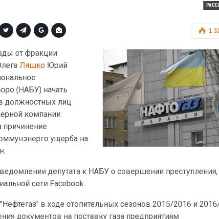
РАСС
1 3
ады от фракции
Олега
Ляшко
Юрий
иональное
юро (НАБУ) начать
в должностных лиц
нерной компании
а причинение
оммунэнерго ущерба на
н.
уведомлении депутата к НАБУ о совершении преступления,
иальной сети Facebook.
 "Нефтегаз" в ходе отопительных сезонов 2015/2016 и 2016
ения документов на поставку газа предприятиям