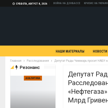
ВОЙНА НА ДОНБАССЕ
КРИЗИС НА УКРАИН
СУББОТА, АВГУСТ 8, 2026
НАШИ МАТЕРИАЛЫ
НОВОСТИ
Главная
Расследования
Депутат Рады Чижмарь просит НАБУ н
Резонанс
Депутат Ра
АНАЛИТИКА
Расследова
«Нефтегаза»
Млрд Гриве