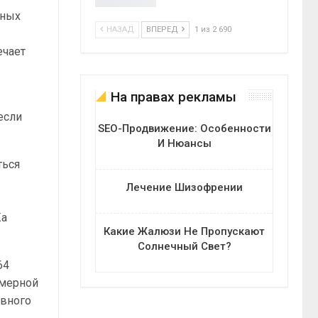
нных
НАЗАД
ВПЕРЕД
1 из 2 690
ечает
На правах рекламы
если
SEO-Продвижение: Особенности
И Нюансы
ться
Лечение Шизофрении
Ка
Какие Жалюзи Не Пропускают
Солнечный Свет?
64
омерной
овного