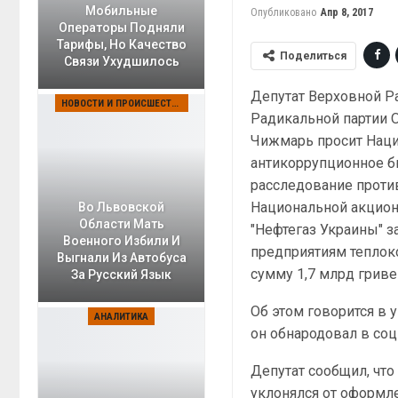
Мобильные
Опубликовано
Апр 8, 2017
Операторы Подняли
Тарифы, Но Качество
Поделиться
Связи Ухудшилось
Депутат Верховной Р
НОВОСТИ И ПРОИСШЕСТВИЯ
Радикальной партии 
Чижмарь просит Нац
антикоррупционное б
расследование проти
Национальной акцио
Во Львовской
Области Мать
"Нефтегаз Украины" з
Военного Избили И
предприятиям теплок
Выгнали Из Автобуса
сумму 1,7 млрд гриве
За Русский Язык
Об этом говорится в 
АНАЛИТИКА
он обнародовал в соц
Депутат сообщил, что
уклонялся от оформл