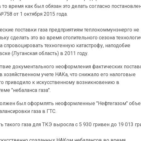
 то время как был обязан это делать согласно постановл
758 от 1 октября 2015 года.
ческие поставки газа предприятиям теплокоммунэнерго не
ьку сделать это во время отопительного сезона технологи
а спровоцировать техногенную катастрофу, наподобие
ке (Луганская область) в 2011 году.
ствие документального неоформления фактических поставо
в хозяйственном учете НАКа, что снижало его налоговые
это приводило к искусственному возникновению в
еме "небаланса газа".
" должен был оформлять неоформленные "Нефтегазом" объ
алансировки газа в ГТС.
ь такого газа для ТКЭ выросла с 5 930 гривен до 19 013 г
скусственно созданных НАКом небалансов во время