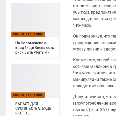
отопительного сезона
убытков предприятиям
законодательства пре
Чижмарь.
ПИСЬМА В РЕДАКЦИЮ
Он подчеркнул, что т
прекращение газоснаб
На Соломенском
кладбище Киева есть
угрозу жизни и здор
риск быть убитыми
Кроме того, ущерб г
сотнями миллионов г
Чижмарь считает, чт
манипуляций также х
вследствие возложен
ПИСЬМА В РЕДАКЦИЮ
Депутат считает, что
(злоупотребление вл
БАЛАСТ ДЛЯ
СУСПІЛЬСТВА. БУДЬ
выгоды) и ст. 367 (с
ЯКОГО…