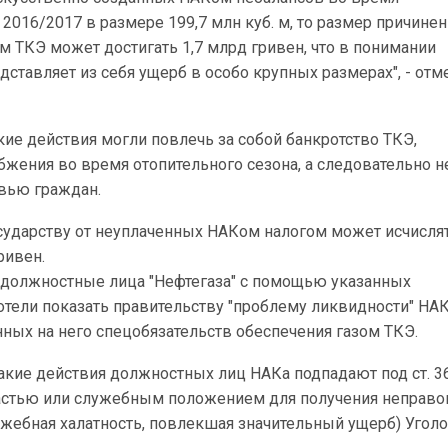
 2016/2017 в размере 199,7 млн куб. м, то размер причине
 ТКЭ может достигать 1,7 млрд гривен, что в понимании
дставляет из себя ущерб в особо крупных размерах", - отм
акие действия могли повлечь за собой банкротство ТКЭ,
жения во время отопительного сезона, а следовательно н
овью граждан.
осударству от неуплаченных НАКом налогом может исчисля
ривен.
о должностные лица "Нефтегаза" с помощью указанных
отели показать правительству "проблему ликвидности" НА
ных на него спецобязательств обеспечения газом ТКЭ.
 такие действия должностных лиц НАКа подпадают под ст. 3
астью или служебным положением для получения неправ
лужебная халатность, повлекшая значительный ущерб) Угол