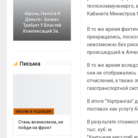
теплокоммунєнерго, в
Кабинета Министров №
«Бронь, Налоги И
Деньги». Бизнес
Требует У Властей
В то же время факти
Компенсаций За…
прекращались, поскол
невозможно без риск
происшедшей в Алчевс
Письма
В то же время вслед
они не отображались 
отчисления, а также 
газотранспортной сист
В итоге "Укртрангаз
поставок как услугу б
ПИСЬМА В РЕДАКЦИЮ
В результате стоимост
Cтань военкомом, не
пойди на фронт
тыс. куб. м.
"Учитывая масштаб и