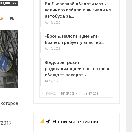
Во Львовской области мать
ЛЕДОВАНИЯ
военного избили и выгнали из
автобуса за…
15
Авг 7, 2026
«Бронь, налоги и деньги».
Бизнес требует у властей…
Авг 7, 2026
Федоров грозит
радикализацией протестов и
обещает покарать…
Авг 7, 2026
НАЗАД
ВПЕРЕД
1 из 17 231
 которое
Наши материалы
/2017