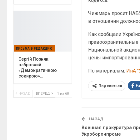
кодекса.
Чижмарь просит НАБУ
в отношении должнос
Как сообщали Українс
правоохранительные 
ПИСЬМА В РЕДАКЦИЮ
Национальной акцион
цены импортированно
Сергій Позняк
озброєний
По материалам:
ИнА "
«Демократичною
сокирою»…
F
Поделиться
НАЗАД
ВПЕРЕД
1 из 68
НАЗАД
Военная прокуратура пр
Укроборонпроме