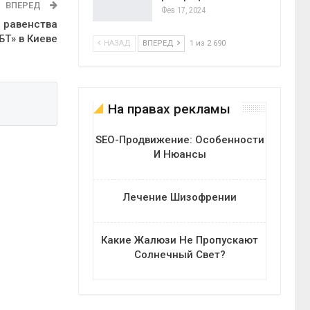
ВПЕРЕД
Фев 17, 2024
е равенства
БТ» в Киеве
НАЗАД
ВПЕРЕД
1 из 2 690
На правах рекламы
SEO-Продвижение: Особенности
И Нюансы
Лечение Шизофрении
Какие Жалюзи Не Пропускают
Солнечный Свет?