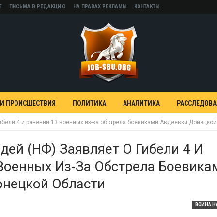
Е
ПИСЬМА В РЕДАКЦИЮ
НА ПРАВАХ РЕКЛАМЫ
КОНТАКТЫ
 И ПРОИСШЕСТВИЯ
ПОЛИТИКА
АНАЛИТИКА
РАССЛЕДОВ
гибели 4 и ранении 13 военных из-за обстрела боевиками Авдеевки Донецкой
дей (НФ) Заявляет О Гибели 4 И
Военных Из-За Обстрела Боевика
онецкой Области
ВОЙНА Н