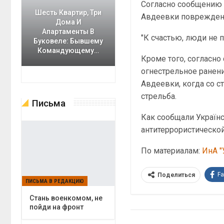
Согласно сообщению 
Шесть Квартир, Три
Авдеевки поврежден
Дома И
Апартаменты В
"К счастью, люди не п
Буковеле: Бывшему
Командующему…
Кроме того, согласн
огнестрельное ранени
Авдеевки, когда со с
стрельба.
Письма
Как сообщали Українс
антитеррористической
По материалам:
ИнА "
F
Поделиться
ПИСЬМА В РЕДАКЦИЮ
Cтань военкомом, не
пойди на фронт