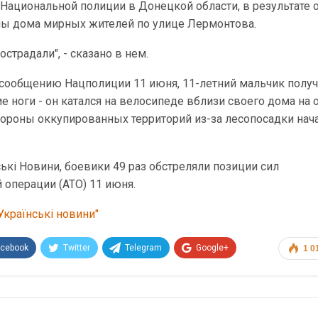
Национальной полиции в Донецкой области, в результате 
ы дома мирных жителей по улице Лермонтова.
острадали", - сказано в нем.
о сообщению Нацполиции 11 июня, 11-летний мальчик полу
е ноги - он катался на велосипеде вблизи своего дома на 
тороны оккупированных территорий из-за лесопосадки нач
ькі Новини, боевики 49 раз обстреляли позиции сил
 операции (АТО) 11 июня.
Українські новини"
acebook
Twitter
Telegram
Google+
1 0
Эл. адрес