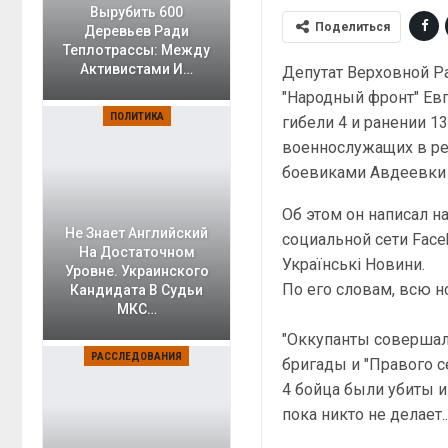
Вырубить 600
Поделиться
Деревьев Ради
Теплотрассы: Между
Активистами И…
Депутат Верховной Р
"Народный фронт" Ев
ПОЛИТИКА
гибели 4 и ранении 1
военнослужащих в ре
боевиками Авдеевки 
Об этом он написал н
Не Знает Английский
социальной сети Face
На Достаточном
Українські Новини.
Уровне. Украинского
По его словам, всю 
Кандидата В Судьи
МКС…
"Оккупанты совершал
РАССЛЕДОВАНИЯ
бригады и "Правого с
4 бойца были убиты и
пока никто не делает...