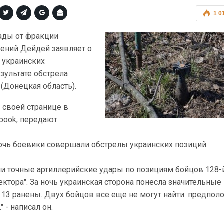
1 0
ады от фракции
гений Дейдей заявляет о
3 украинских
зультате обстрела
(Донецкая область).
а своей странице в
book, передают
ночь боевики совершали обстрелы украинских позиций.
и точные артиллерийские удары по позициям бойцов 128-
ектора". За ночь украинская сторона понесла значительные 
 13 ранены. Двух бойцов все еще не могут найти: предпо
" - написал он.