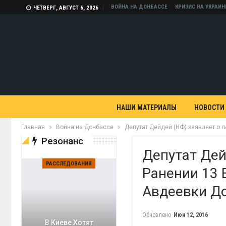
ВОЙНА НА ДОНБАССЕ
КРИЗИС НА УКРАИН
ЧЕТВЕРГ, АВГУСТ 6, 2026
НАШИ МАТЕРИАЛЫ
НОВОСТИ
Главная
Война на Донбассе
Депутат Дейдей (НФ) заявляет о 
Резонанс
Депутат Дей
РАССЛЕДОВАНИЯ
Ранении 13 
Авдеевки Д
Обновлено
Июн 12, 2016
В Киеве Хотят