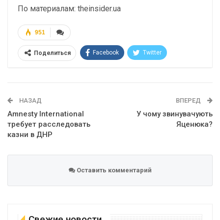
По материалам: theinsider.ua
951
Facebook
Twitter
Поделиться
Telegram
Google+
WhatsApp
Эл. адрес
НАЗАД
ВПЕРЕД
Amnesty International
У чому звинувачують
требует расследовать
Яценюка?
казни в ДНР
Оставить комментарий
Свежие новости