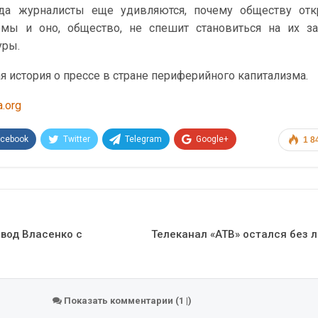
да журналисты еще удивляются, почему обществу отк
емы и оно, общество, не спешит становиться на их з
уры.
ая история о прессе в стране периферийного капитализма.
a.org
acebook
Twitter
Telegram
Google+
1 8
Эл. адрес
звод Власенко с
Телеканал «АТВ» остался без 
Показать комментарии (1 |)