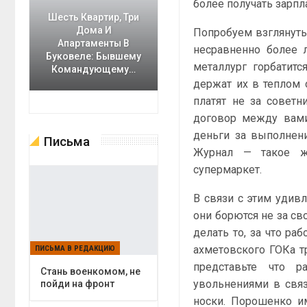
более получать зарпл
Шесть Квартир, Три
Дома И
Попробуем взглянуть 
Апартаменты В
несравненно более л
Буковеле: Бывшему
металлург горбатит
Командующему…
держат их в теплом о
платят не за советн
договор между вами
деньги за выполнени
Письма
Журнал — такое же
супермаркет.
В связи с этим удив
они борются не за сво
делать то, за что ра
ахметовского ГОКа тр
ПИСЬМА В РЕДАКЦИЮ
представьте что р
Cтань военкомом, не
увольнениями в связ
пойди на фронт
носки. Порошенко им