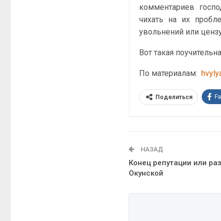
комментариев госпо
чихать на их пробл
увольнений или ценз
Вот такая поучительн
По материалам:
hvyly
F
Поделиться
НАЗАД
Конец репутации или ра
Окунской