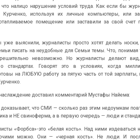
что налицо нарушение условий труда. Как если бы жур
а Курченко, используя их личные компьютеры, или за
отапливаемое помещение или заставили за свой счет 
ы уже выяснили, журналисты просто хотят делать носки, 
емьи писать на неудобные для Семьи темы. Что, понимая
 решительно невозможно. Но журналисты делают вид,
 о стандартах. Говорят это в условиях, когда милл
отовы на ЛЮБУЮ работу за пятую часть от той зарплаты,
Курченко.
 наслаждение доставил комментарий Мустафы Найема:
з доказывает, что СМИ — сколько раз этим недоумкам пов
рика и НЕ свиноферма, а в первую очередь — люди и станд
исты «Форбса»-это «белая кость». Над ними издеваться н
очими можно. Они — «черная кость». Не люди. И посл