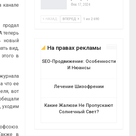
а канале
Фев 17, 2024
НАЗАД
ВПЕРЕД
1 из 2 690
 продал
А теперь
ь новый
На правах рекламы
ать вид,
 этого в
SEO-Продвижение: Особенности
И Нюансы
 журнала
а что ее
Лечение Шизофрении
еля, вот
 обещали
Какие Жалюзи Не Пропускают
е, уходим
Солнечный Свет?
офсоюз.
Также в