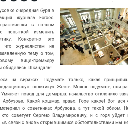
усовке очередная буря в
акция журнала Forbes.
 практически в полном
с попыткой изменить
итику. Конкретно это
, что журналистам не
заявленную тему о том,
рвому вице-премьеру
ы обиделись. Шкандаль!
еса на виражах. Подумать только, какая принципиал
едакционную политику». Жесть. Можно подумать, они р
. Умиляет повод для демарша: начальство отклонило за
 Арбузова. Какой кошмар, право. Горе какое! Вот вся 
атериал о советниках Арбузова, а тут такой облом. Н
 кто советует Сергею Владимировичу, и с горя уйдет 
 «в связи с вновь открывшимися обстоятельствами мы 