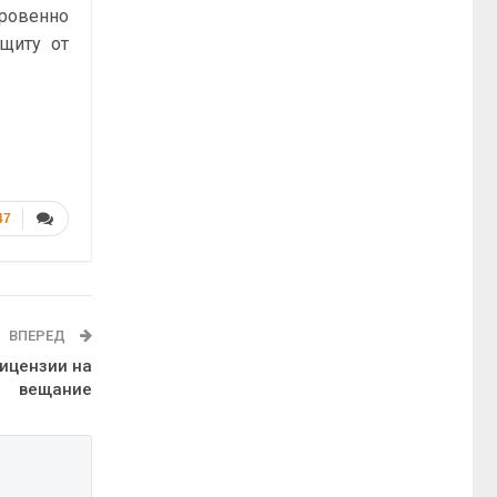
ровенно
ащиту от
47
ВПЕРЕД
лицензии на
вещание