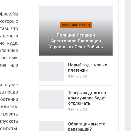
фисе. За
 которых
НАШИ МАТЕРИАЛЫ
там, что
Полиция Испании
А деньги
Арестовала Продавцов
но куда,
Украинских Секс-Рабынь
деленные
нно ему.
рня или
Новый год – новые
платежки
Фев 19, 2024
м случае
 за право
Теперь за долги по
коммуналке будут
аботники
отключать
или так:
Фев 19, 2024
грозить
ыпускать
Облигации вместо
конфеты.
репараций?