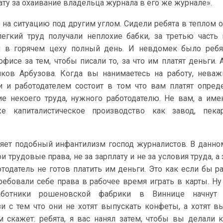
ату за охаивание владельца журнала в его же журнале».
на ситуацию под другим углом. Сидели ребята в теплом о
егкий труд получали неплохие бабки, за третью часть
ся в горячем цеху полный день. И невдомек было ребя
фисе за тем, чтобы писали то, за что им платят деньги. 
иков Арбузова. Когда вы нанимаетесь на работу, неваж
 и работодателем состоит в том что вам платят опре
е некоего труда, нужного работодателю. Не вам, а име
 капиталистическое производство как завод, пека
ляет подобный инфантилизм господ журналистов. В данно
и трудовые права, не за зарплату и не за условия труда, а
ботодатель не готов платить им деньги. Это как если бы р
ебовали себе права в рабочее время играть в карты. Ну 
аботники рошеновской фабрики в Виннице начнут 
и с тем что они не хотят выпускать конфеты, а хотят в
 скажет: ребята, я вас нанял затем, чтобы вы делали 