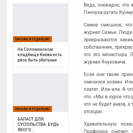
Ведь, очевидно, что
Пинчука ругать Кучму
Самое смешное, что
журнал Семье. Люди з
прикрываются каким
ПИСЬМА В РЕДАКЦИЮ
собственник, прекрасн
На Соломенском
что это монастырь. 
кладбище Киева есть
риск быть убитыми
журнал Януковича.
Если они такие прин
сменился хозяин. Или
платят. Или-или. А 
что. «Мы в курсе что
что не будет анала, а
ПИСЬМА В РЕДАКЦИЮ
отсюда».
БАЛАСТ ДЛЯ
Удивительную пози
СУСПІЛЬСТВА. БУДЬ
ЯКОГО…
Профсоюз считает,