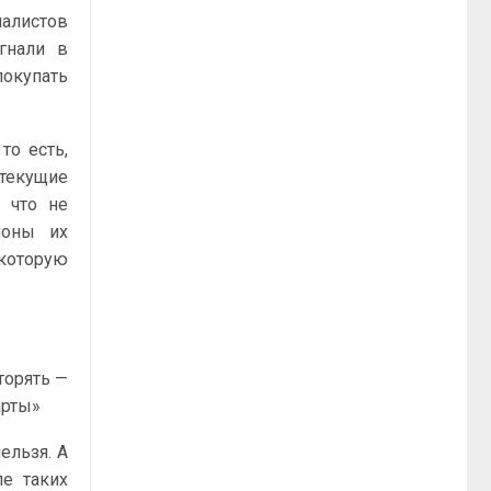
налистов
гнали в
покупать
то есть,
 текущие
 что не
ионы их
 которую
торять —
арты»
ельзя. А
е таких