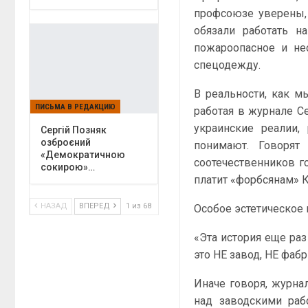
профсоюзе уверены, 
обязали работать н
пожароопасное и не
спецодежду.
В реальности, как м
ПИСЬМА В РЕДАКЦИЮ
работая в журнале С
украинские реалии,
Сергій Позняк
озброєний
понимают. Говорят
«Демократичною
соотечественников г
сокирою»…
платит «форбсянам» 
НАЗАД
ВПЕРЕД
1 из 68
Особое эстетическое
«Эта история еще ра
это НЕ завод, НЕ фаб
Иначе говоря, журнал
над заводскими раб