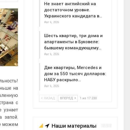
Не знает английский на
достаточном уровне.
Украинского кандидата в…
Авг 6, 2026
Шесть квартир, три дома и
апартаменты в Буковеле:
бывшему командующему…
Авг 6, 2026
Две квартиры, Mercedes и
дом за 550 тысяч долларов:
НАБУ раскрыло…
ьность!
Авг 6, 2026
аньше на
явленную
НАЗАД
ВПЕРЕД
1 из 17 230
страна с
е узнает
в запой.
не можем
Наши материалы