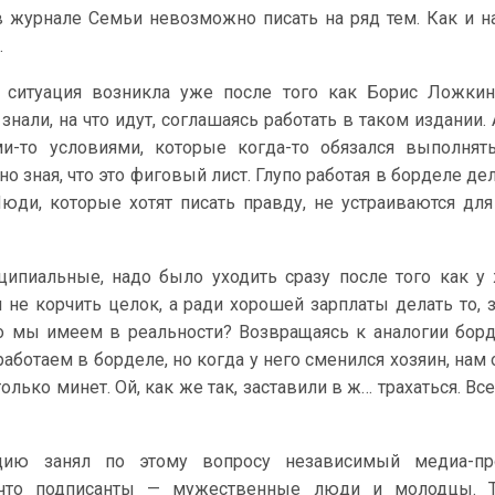
 в журнале Семьи невозможно писать на ряд тем. Как и н
.
 ситуация возникла уже после того как Борис Ложкин
нали, на что идут, соглашаясь работать в таком издании. 
и-то условиями, которые когда-то обязался выполнят
о зная, что это фиговый лист. Глупо работая в борделе дел
Люди, которые хотят писать правду, не устраиваются для
ципиальные, надо было уходить сразу после того как у
 не корчить целок, а ради хорошей зарплаты делать то, з
что мы имеем в реальности? Возвращаясь к аналогии борд
 работаем в борделе, но когда у него сменился хозяин, нам
 только минет. Ой, как же так, заставили в ж… трахаться. Вс
цию занял по этому вопросу независимый медиа-пр
 что подписанты — мужественные люди и молодцы. 