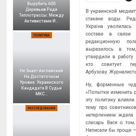
Вырубить 600
Деревьев Ради
В украинской медиат
Теплотрассы: Между
стакане воды. Ред
Активистами И…
Україна уволилась
составе в связи 
ПОЛИТИКА
редакционную пол
выразилось в том
утвердили в работу 
кто советует пе
Не Знает Английский
Арбузову. Журналист
На Достаточном
Уровне. Украинского
Ну, форменные чуд
Кандидата В Судьи
«Попытки изменить р
МКС…
эту политику влияли
тему про советников
РАССЛЕДОВАНИЯ
нетерпением ждала м
слесарь Вася о том,
Написали бы проще —