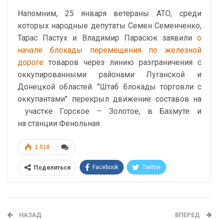
Напомним, 25 января ветераны АТО, среди
которых народные депутаты Семен Семенченко,
Тарас Пастух и Владимир Парасюк заявили
о
начале блокады перемещения по железной
дороге
товаров через линию разграничения с
оккупированными районами Луганской и
Донецкой областей. "Штаб блокады торговли с
оккупантами" перекрыл движение составов на
участке Горское – Золотое, в Бахмуте и
на станции Фенольная.
1 518
Facebook
Twitter
Поделиться
Telegram
Google+
WhatsApp
Эл. адрес
НАЗАД
ВПЕРЕД