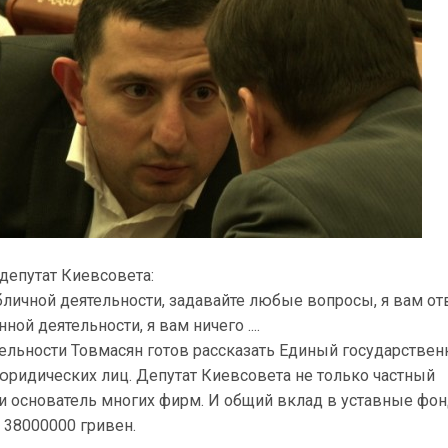
депутат Киевсовета:
бличной деятельности, задавайте любые вопросы, я вам от
ной деятельности, я вам ничего ....
тельности Товмасян готов рассказать Единый государстве
юридических лиц. Депутат Киевсовета не только частный
 и основатель многих фирм. И общий вклад в уставные фо
38000000 гривен.