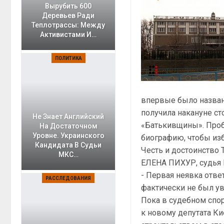
Вырубить 600
Деревьев Ради
Теплотрассы: Между
Активистами И…
ПОЛИТИКА
впервые было назван
получила накануне ст
Не Знает Английский
«Батькивщины». Проб
На Достаточном
Уровне. Украинского
биографию, чтобы изб
Кандидата В Судьи
Честь и достоинство 
МКС…
ЕЛЕНА ПИХУР, судья 
- Первая неявка отве
РАССЛЕДОВАНИЯ
фактически не был ув
Пока в судебном спо
к новому депутата К