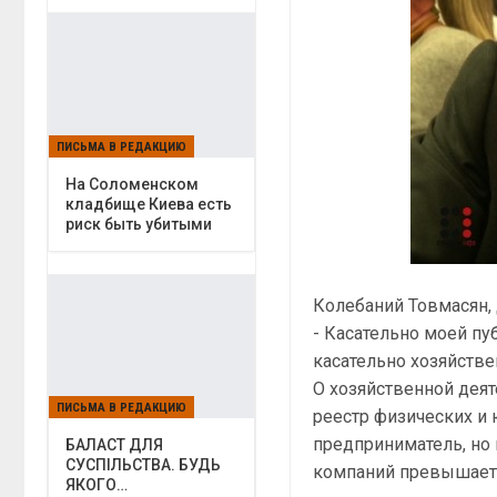
ПИСЬМА В РЕДАКЦИЮ
На Соломенском
кладбище Киева есть
риск быть убитыми
Колебаний Товмасян, 
- Касательно моей пу
касательно хозяйствен
О хозяйственной дея
ПИСЬМА В РЕДАКЦИЮ
реестр физических и 
предприниматель, но
БАЛАСТ ДЛЯ
СУСПІЛЬСТВА. БУДЬ
компаний превышает 
ЯКОГО…