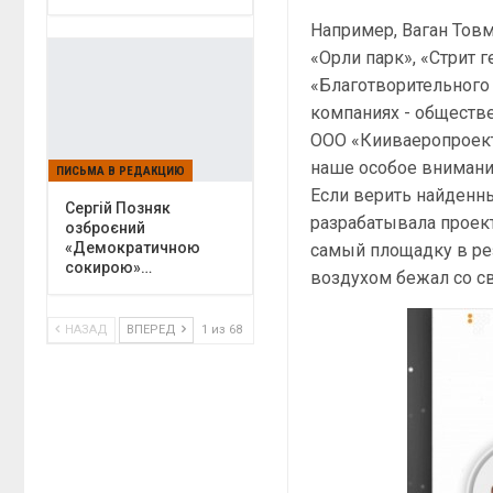
Например, Ваган Тов
«Орли парк», «Стрит 
«Благотворительного 
компаниях - обществе
ООО «Кииваеропроект
наше особое внимани
ПИСЬМА В РЕДАКЦИЮ
Если верить найденн
Сергій Позняк
разрабатывала проект
озброєний
«Демократичною
самый площадку в ре
сокирою»…
воздухом бежал со св
НАЗАД
ВПЕРЕД
1 из 68