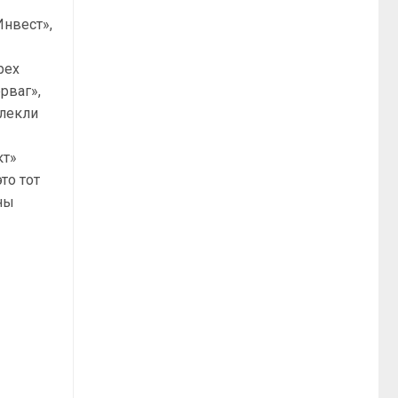
Инвест»,
рех
рваг»,
влекли
кт»
то тот
ны