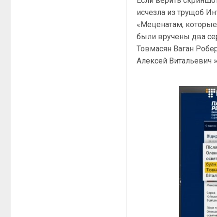
Если верить скриншо
исчезла из трущоб Ин
«Меценатам, которые
были вручены два се
Товмасян Ваган Робе
Алексей Витальевич »