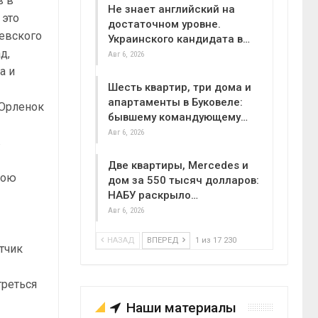
в в
Не знает английский на
 это
достаточном уровне.
иевского
Украинского кандидата в…
д,
Авг 6, 2026
а и
Шесть квартир, три дома и
апартаменты в Буковеле:
 Орленок
бывшему командующему…
Авг 6, 2026
в
Две квартиры, Mercedes и
вою
дом за 550 тысяч долларов:
НАБУ раскрыло…
Авг 6, 2026
НАЗАД
ВПЕРЕД
1 из 17 230
етчик
треться
Наши материалы