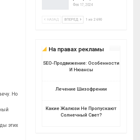
Фев 17, 2024
НАЗАД
ВПЕРЕД
1 из 2 690
На правах рекламы
SEO-Продвижение: Особенности
И Нюансы
Лечение Шизофрении
вечу. Но
Какие Жалюзи Не Пропускают
нный
Солнечный Свет?
нды этих