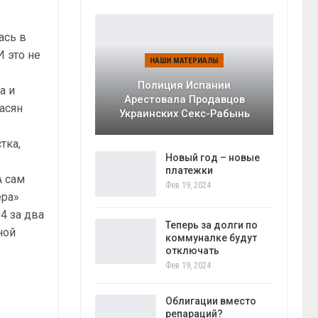
.
ась в
И это не
НАШИ МАТЕРИАЛЫ
Полиция Испании
а и
Арестовала Продавцов
асян
Украинских Секс-Рабынь
тка,
Новый год – новые
платежки
А сам
Фев 19, 2024
ера»
4 за два
Теперь за долги по
ной
коммуналке будут
отключать
Фев 19, 2024
Облигации вместо
репараций?