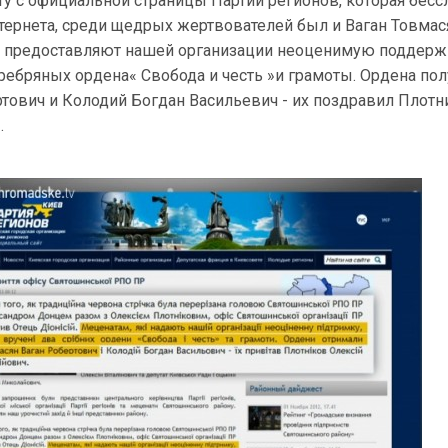
ту с официальной страницы Партии регионов, которая бесс
тернета, среди щедрых жертвователей был и Ваган Товмас
 предоставляют нашей организации неоценимую поддерж
ребряных ордена« Свобода и честь »и грамоты. Ордена по
ртович и Колодий Богдан Васильевич - их поздравил Плот
.