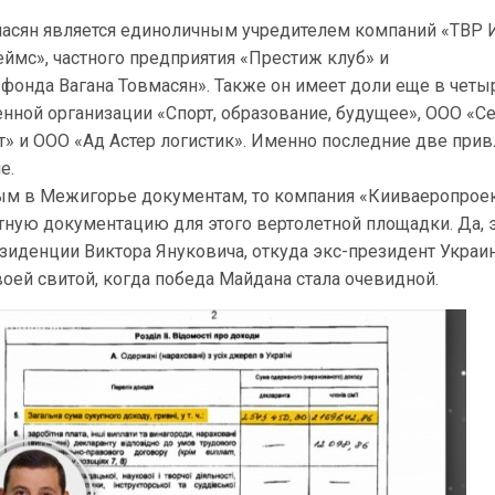
масян является единоличным учредителем компаний «ТВР 
геймс», частного предприятия «Престиж клуб» и
фонда Вагана Товмасян». Также он имеет доли еще в четы
нной организации «Спорт, образование, будущее», ООО «Се
» и ООО «Ад Астер логистик». Именно последние две при
е.
ым в Межигорье документам, то компания «Кииваеропрое
ную документацию для этого вертолетной площадки. Да, э
зиденции Виктора Януковича, откуда экс-президент Украи
оей свитой, когда победа Майдана стала очевидной.