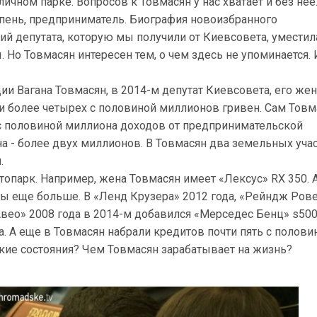
ичном парке. Вопросов к Товмасян у нас хватает и без нее
епень, предприниматель. Биография новоизбранного
й депутата, которую мы получили от Киевсовета, уместил
. Но Товмасян интересен тем, о чем здесь не упоминается. 
ии Вагана Товмасян, в 2014-м депутат Киевсовета, его жен
и более четырех с половиной миллионов гривен. Сам Товм
с половиной миллиона доходов от предпринимательской
на - более двух миллионов. В Товмасян два земельных учас
.
опарк. Например, жена Товмасян имеет «Лексус» RX 350. 
ы еще больше. В «Ленд Крузера» 2012 года, «Рейндж Ров
вео» 2008 года в 2014-м добавился «Мерседес Бенц» s500
. А еще в Товмасян набрали кредитов почти пять с полови
кие состояния? Чем Товмасян зарабатывает на жизнь?