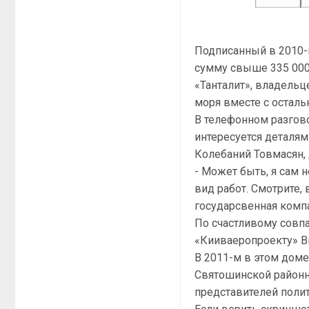
Подписанный в 2010-
сумму свыше 335 000
«Танталит», владель
моря вместе с остал
В телефонном разгов
интересуется деталям
Колебаний Товмасян, 
- Может быть, я сам 
вид работ. Смотрите, 
государсвенная компа
По счастливому совп
«Кииваеропроекту» Ви
В 2011-м в этом дом
Святошинской районн
представителей поли