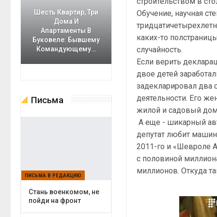
строительством в стол
Шесть Квартир, Три
Обучение, научная ст
Дома И
тридцатичетырехлетни
Апартаменты В
каких-то полстраницы
Буковеле: Бывшему
случайность.
Командующему…
Если верить декларац
двое детей заработал
задекларировал два 
деятельности. Его же
Письма
жилой и садовый дом
А еще - шикарный авт
депутат любит машин
2011-го и «Шевроле А
с половиной миллиона
миллионов. Откуда та
ПИСЬМА В РЕДАКЦИЮ
Cтань военкомом, не
пойди на фронт