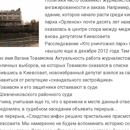
Политики часто обвиняют журналисто
ангажированности и заказа. Например,
здание, которое начало расти среди к
парка «Орленок» почти десять лет наза
оказалась в центре спора между меди
вновь депутатом Киевсовета.
Расследование «Кто уничтожил парк«
»вышло еще в декабре 2012 года. Там
о имя Вагана Товмясяна. Актуальность работа журналисто
оличных выборов, на которых Товмасян оказался в списке
ившись в Киевсовет, новоизбранный депутат взялся за с
авиться от репутации «скандального застройщика».
Товмасян и его защитники отстаивают в суде.
Шевченковского районного суда:
тчика, учитывая еще то, что о времени и месте данный отв
едомлен, в судебном заседании объявить перерыв ...
ре перерыв, «Слидство.инфо» решило пристальнее присмо
иевсовета. Мы намеренно не будем вспоминать историю со