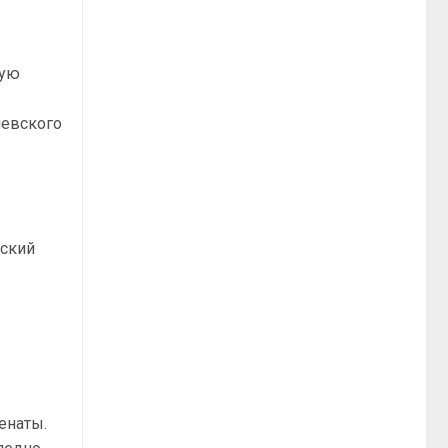
щую
й
иевского
еский
енаты.