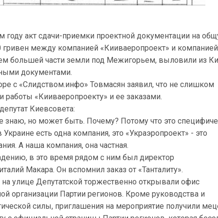
м году акт сдачи-приемки проектной документации на об
 гривен между компанией «Кииваеропроект» и компание
цем большей части земли под Межигорьем, выловили из К
ьными документами.
оре с «Слидством.инфо» Товмасян заявил, что не слишком
и работы «Кииваеропроекту» и ее заказами.
депутат Киевсовета:
не знаю, но может быть. Почему? Потому что это специфич
в Украине есть одна компания, это «Украэропроект» - это
ния. А наша компания, она частная.
адению, в это время рядом с ним был директор
талий Макара. Он вспомнил заказ от «Танталиту».
е на улице Депутатской торжественно открывали офис
ой организации Партии регионов. Кроме руководства и
тической силы, приглашения на мероприятие получили мец