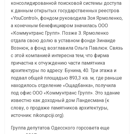
консолидированной поисковой системы доступа
к данным открытых государственных реестров
«YouСontrol», фондом руководила Зоя Ярмоленко,
а конечным бенефициаром значилась ООО
«Коммунтранс Групп». Позже З. Ярмоленко
отдала свою долю в уставном фонде Зинаиде
Вознюк, а фонд возглавила Ольга Павлюк. Связь
с этой компанией интересна тем, что фирма
причастна к отчуждению части памятника
архитектуры по адресу: Бунина, 40. Три этажа и
подвал общей площадью 893,3 кв. м, где раньше
находилось отделение «Ощадбанка», получила
под офис ООО «Коммунтранс Групп». Это здание
известно как доходный дом Ландесмана (к
слову, о продаже памятников архитектуры,
источник: nikorupciji.org).
Группа депутатов Одесского горсовета еще