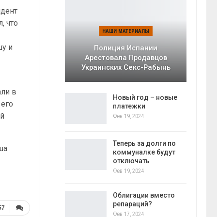
идент
, что
НАШИ МАТЕРИАЛЫ
шу и
Полиция Испании
Арестовала Продавцов
й
Украинских Секс-Рабынь
али в
Новый год – новые
 его
платежки
ой
Фев 19, 2024
Теперь за долги по
.ua
коммуналке будут
отключать
Фев 19, 2024
Облигации вместо
репараций?
57
Фев 17, 2024