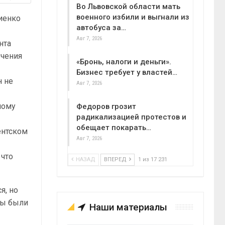
Во Львовской области мать
военного избили и выгнали из
иенко
автобуса за…
Авг 7, 2026
нта
учения
«Бронь, налоги и деньги».
Бизнес требует у властей…
н не
Авг 7, 2026
ному
Федоров грозит
радикализацией протестов и
обещает покарать…
ентском
Авг 7, 2026
 что
НАЗАД
ВПЕРЕД
1 из 17 231
я, но
ны были
Наши материалы