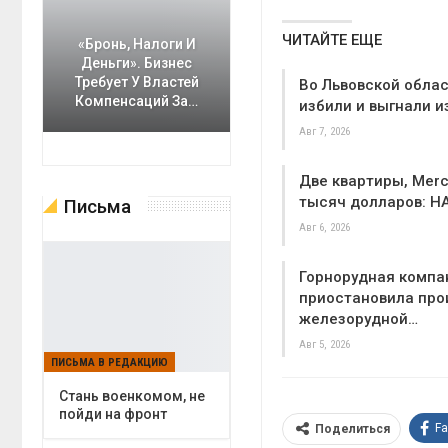
ЧИТАЙТЕ ЕЩЕ
«Бронь, Налоги И
Деньги». Бизнес
Требует У Властей
Во Львовской облас
Компенсаций За…
избили и выгнали и
Авг 7, 2026
Две квартиры, Merc
тысяч долларов: Н
Письма
Авг 6, 2026
Горнорудная компа
приостановила про
железорудной…
Авг 5, 2026
ПИСЬМА В РЕДАКЦИЮ
Cтань военкомом, не
пойди на фронт
F
Поделиться