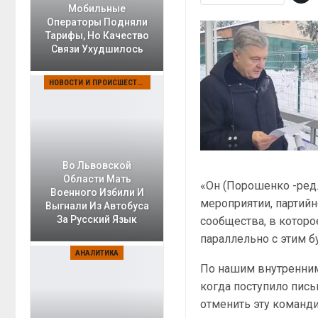
Мобильные
Операторы Подняли
Тарифы, Но Качество
Связи Ухудшилось
НОВОСТИ И ПРОИСШЕСТВИЯ
Во Львовской
Области Мать
«Он (Порошенко -ред.
Военного Избили И
мероприятии, партий
Выгнали Из Автобуса
За Русский Язык
сообщества, в которо
параллельно с этим б
АНАЛИТИКА
По нашим внутренним
когда поступило пис
отменить эту команд