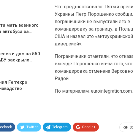
Что предшествовало: Пятый през
Украины Петр Порошенко сообщил
пограничники не выпустили его в
ти мать военного
командировку за границу, в Поль
з автобуса за…
США и назвал это «антиукраинско
диверсией».
edes и дом за 550
Пограничники отметили, что отказ
АБУ раскрыло…
выезде Порошенко из-за того, что
командировка отменена Верховн
Радой.
ния Ferrexpo
изводство
По материалам: eurointegration.com
acebook
Twitter
Telegram
Google+
3