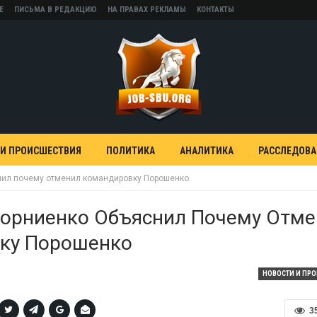
Е
ПИСЬМА В РЕДАКЦИЮ
НА ПРАВАХ РЕКЛАМЫ
КОНТАКТЫ
 И ПРОИСШЕСТВИЯ
ПОЛИТИКА
АНАЛИТИКА
РАССЛЕДОВ
нил почему отменил командировку Порошенко
Корниенко Объяснил Почему Отм
ку Порошенко
НОВОСТИ И ПР
3