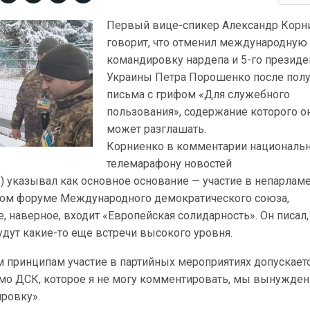
Первый вице-спикер Александр Корн
говорит, что отменил международную
командировку нардепа и 5-го президе
Украины Петра Порошенко после пол
письма с грифом «Для служебного
пользования», содержание которого о
может разглашать.
Корниенко в комментарии националь
телемарафону новостей
) указывал как основное основание — участие в непарлам
ном форуме Международного демократического союза,
е, наверное, входит «Европейская солидарность». Он писал,
удут какие-то еще встречи высокого уровня.
 принципам участие в партийных мероприятиях допускаетс
ьмо ДСК, которое я не могу комментировать, мы вынужде
ировку».