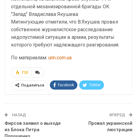
отдельной механизированной бригады ОК
"Запад" Владислава Якушева.
Митингующие отметили, что В.Якушев провел
собственное журналистское расследование
недопустимой ситуации в армии, результаты
которого требуют надлежащего реагирования.
По материалам:
unn.com.ua
710
Facebook
Twitter
Поделиться
Telegram
Google+
WhatsApp
Эл. адрес
НАЗАД
ВПЕРЕД
Фирсов заявил о выходе
Провал украинской
из Блока Петра
люстрации
Порошенко