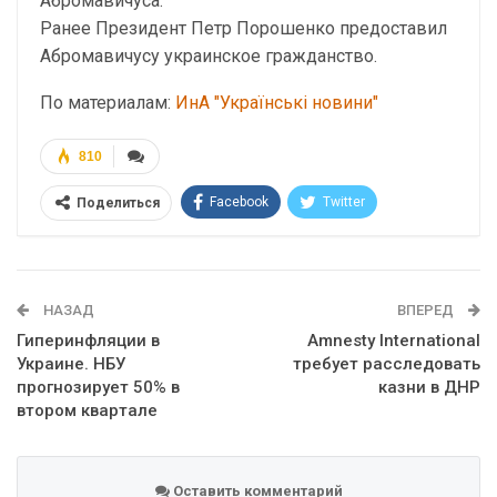
Абромавичуса.
Ранее Президент Петр Порошенко предоставил
Абромавичусу украинское гражданство.
По материалам:
ИнА "Українські новини"
810
Facebook
Twitter
Поделиться
Telegram
Google+
WhatsApp
Эл. адрес
НАЗАД
ВПЕРЕД
Гиперинфляции в
Amnesty International
Украине. НБУ
требует расследовать
прогнозирует 50% в
казни в ДНР
втором квартале
Оставить комментарий