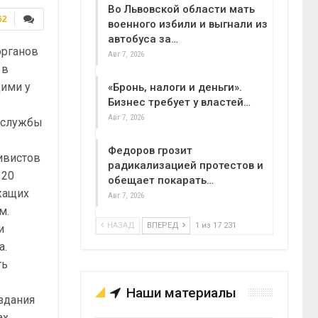
Во Львовской области мать
62
военного избили и выгнали из
автобуса за…
органов
Авг 7, 2026
 в
щими у
«Бронь, налоги и деньги».
Бизнес требует у властей…
Авг 7, 2026
с-службы
Федоров грозит
тивистов
радикализацией протестов и
 20
обещает покарать…
жащих
Авг 7, 2026
м.
НАЗАД
ВПЕРЕД
1 из 17 231
и
а.
ть
Наши материалы
 здания
х,