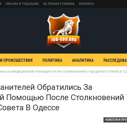
Е
ПИСЬМА В РЕДАКЦИЮ
НА ПРАВАХ РЕКЛАМЫ
КОНТАКТЫ
 И ПРОИСШЕСТВИЯ
ПОЛИТИКА
АНАЛИТИКА
РАССЛЕДОВ
лись за медицинской помощью после столкновений у городского совета в О
анителей Обратились За
й Помощью После Столкновений 
Совета В Одессе
НОВОСТИ И ПР