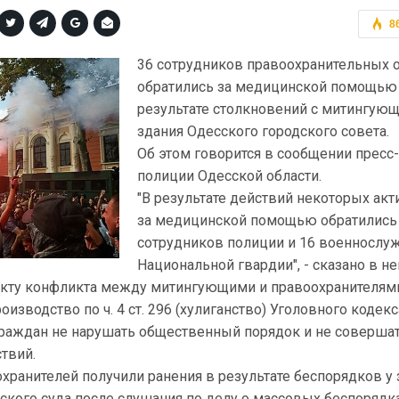
8
36 сотрудников правоохранительных 
обратились за медицинской помощью
результате столкновений с митингую
здания Одесского городского совета.
Об этом говорится в сообщении прес
полиции Одесской области.
"В результате действий некоторых ак
за медицинской помощью обратились
сотрудников полиции и 16 военнослу
Национальной гвардии", - сказано в не
факту конфликта между митингующими и правоохранителям
изводство по ч. 4 ст. 296 (хулиганство) Уголовного кодекс
раждан не нарушать общественный порядок и не соверша
твий.
охранителей получили ранения в результате беспорядков у
кого суда после слушания по делу о массовых беспорядка