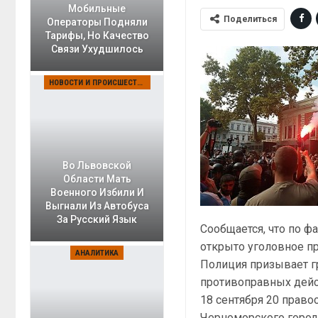
Мобильные
Поделиться
Операторы Подняли
Тарифы, Но Качество
Связи Ухудшилось
НОВОСТИ И ПРОИСШЕСТВИЯ
Во Львовской
Области Мать
Военного Избили И
Выгнали Из Автобуса
За Русский Язык
Сообщается, что по 
открыто уголовное про
АНАЛИТИКА
Полиция призывает г
противоправных дейс
18 сентября 20 право
Черноморского городс