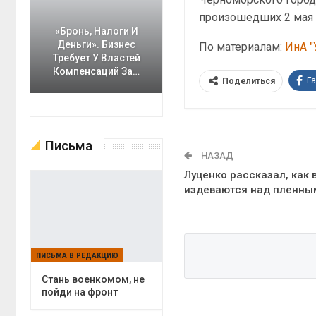
произошедших 2 мая 2
«Бронь, Налоги И
Деньги». Бизнес
По материалам:
ИнА "
Требует У Властей
Компенсаций За…
F
Поделиться
Письма
НАЗАД
Луценко рассказал, как
издеваются над пленны
ПИСЬМА В РЕДАКЦИЮ
Cтань военкомом, не
пойди на фронт