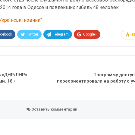
014 года в Одессе и повлекших гибель 48 человек.
Українські новини"
acebook
Twitter
Telegram
Google+
8
Эл. адрес
 в «ДНР/ЛНР»
Программу доступ
ми. 18+
переориентировали на работу с 
Оставить комментарий