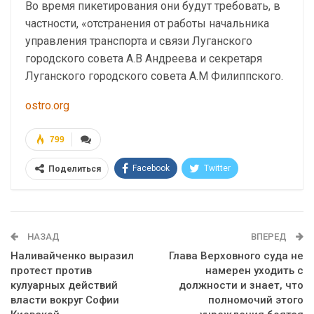
Во время пикетирования они будут требовать, в
частности, «отстранения от работы начальника
управления транспорта и связи Луганского
городского совета А.В Андреева и секретаря
Луганского городского совета А.М Филиппского.
ostro.org
799
Facebook
Twitter
Поделиться
Telegram
Google+
WhatsApp
Эл. адрес
НАЗАД
ВПЕРЕД
Наливайченко выразил
Глава Верховного суда не
протест против
намерен уходить с
кулуарных действий
должности и знает, что
власти вокруг Софии
полномочий этого