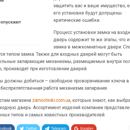
ии
защитить вас и ваше имущество, е
его установке будут допущены
критические ошибки.
ропускают
Процесс установки замка на вход
дверь содержит те же этапы, что 
замка в межкомнатные двери. Сп
ся типом замка. Также для входных дверей могут быть
ельные запирающие механизмы, размещаемые внутри поло
о, производят при изготовлении дверей.
 вы должны добиться – свободное проворачивание ключа в
беспрепятственная работа механизма запирания.
стам магазина
zamochniki.com.ua
, которые знают, как выбр
ходную дверь. Ассортимент изделий компании представле
рных типов и самых известных производителей.
acebook
Twitter
Telegram
Google+