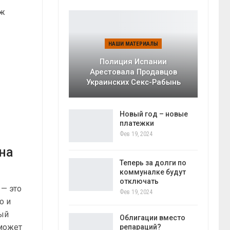
аж
НАШИ МАТЕРИАЛЫ
Полиция Испании
Арестовала Продавцов
Украинских Секс-Рабынь
Новый год – новые
платежки
Фев 19, 2024
на
Теперь за долги по
коммуналке будут
отключать
— это
Фев 19, 2024
о и
мый
Облигации вместо
может
репараций?