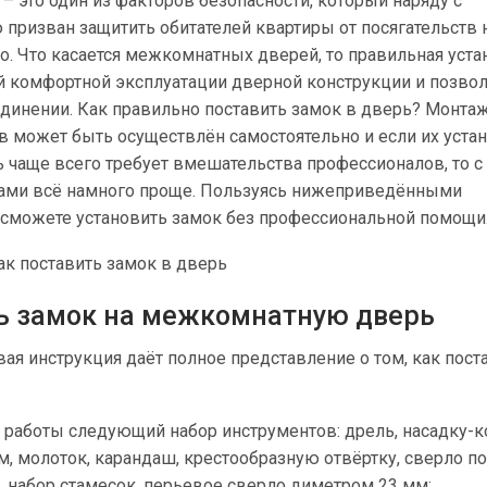
– это один из факторов безопасности, который наряду с
призван защитить обитателей квартиры от посягательств 
. Что касается межкомнатных дверей, то правильная уста
ей комфортной эксплуатации дверной конструкции и позво
единении. Как правильно поставить замок в дверь? Монта
в может быть осуществлён самостоятельно и если их уста
 чаще всего требует вмешательства профессионалов, то с
ами всё намного проще. Пользуясь нижеприведёнными
сможете установить замок без профессиональной помощи
ь замок на межкомнатную дверь
я инструкция даёт полное представление о том, как пост
 работы следующий набор инструментов: дрель, насадку-
, молоток, карандаш, крестообразную отвёртку, сверло п
 набор стамесок, перьевое сверло диметром 23 мм;