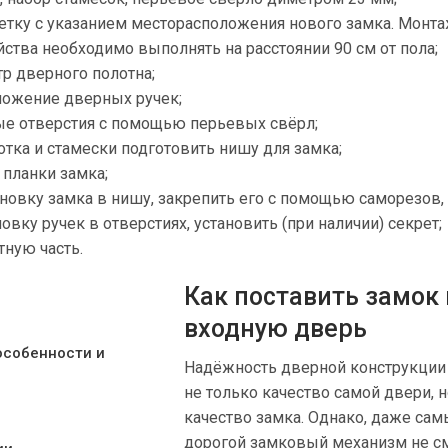
етку с указанием месторасположения нового замка. Монт
йства необходимо выполнять на расстоянии 90 см от пола;
р дверного полотна;
ложение дверных ручек;
ые отверстия с помощью перьевых свёрл;
ка и стамески подготовить нишу для замка;
 планки замка;
новку замка в нишу, закрепить его с помощью саморезов,
овку ручек в отверстиях, установить (при наличии) секрет;
тную часть.
Как поставить замок 
входную дверь
особенности и
Надёжность дверной конструкции 
не только качество самой двери, н
качество замка. Однако, даже са
дорогой замковый механизм не с