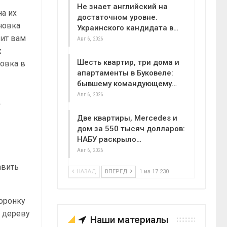
Не знает английский на
на их
достаточном уровне.
новка
Украинского кандидата в…
лит вам
Авг 6, 2026
ж
Шесть квартир, три дома и
новка в
апартаменты в Буковеле:
бывшему командующему…
Авг 6, 2026
.
Две квартиры, Mercedes и
дом за 550 тысяч долларов:
НАБУ раскрыло…
Авг 6, 2026
авить
НАЗАД
ВПЕРЕД
1 из 17 230
коронку
о дереву
Наши материалы