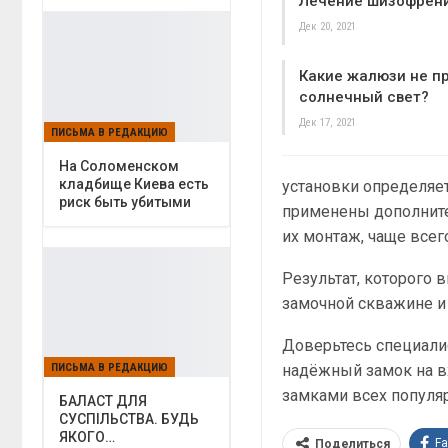
Лечение шизофрен
Дек 20, 2021
Какие жалюзи не п
солнечный свет?
Дек 17, 2021
ПИСЬМА В РЕДАКЦИЮ
На Соломенском
кладбище Киева есть
установки определяет
риск быть убитыми
применены дополнит
их монтаж, чаще всег
Результат, которого
замочной скважине и 
Доверьтесь специали
надёжный замок на в
ПИСЬМА В РЕДАКЦИЮ
замками всех популя
БАЛАСТ ДЛЯ
СУСПІЛЬСТВА. БУДЬ
ЯКОГО…
F
Поделиться