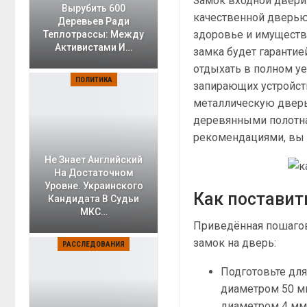
Замок входной двери 
Вырубить 600
качественной дверью 
Деревьев Ради
здоровье и имущество
Теплотрассы: Между
Активистами И…
замка будет гаранти
отдыхать в полном у
ПОЛИТИКА
запирающих устройст
металлическую дверь
деревянными полотн
рекомендациями, вы 
Не Знает Английский
На Достаточном
Уровне. Украинского
Как поставит
Кандидата В Судьи
МКС…
Приведённая пошагова
замок на дверь:
РАССЛЕДОВАНИЯ
Подготовьте для
диаметром 50 мм
диаметром 4 мм,