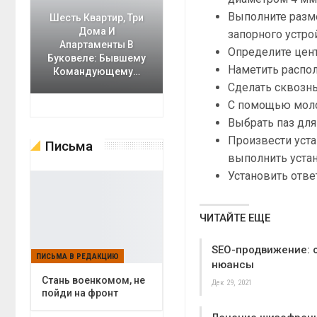
Выполните разм
Шесть Квартир, Три
Дома И
запорного устро
Апартаменты В
Определите цент
Буковеле: Бывшему
Наметить распо
Командующему…
Сделать сквозн
С помощью молот
Выбрать паз для
Произвести уста
Письма
выполнить устан
Установить отве
ЧИТАЙТЕ ЕЩЕ
SEO-продвижение: 
ПИСЬМА В РЕДАКЦИЮ
нюансы
Cтань военкомом, не
Дек 29, 2021
пойди на фронт