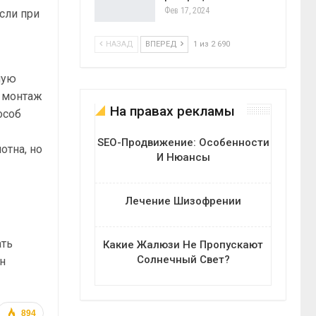
Фев 17, 2024
сли при
НАЗАД
ВПЕРЕД
1 из 2 690
ную
и монтаж
На правах рекламы
особ
SEO-Продвижение: Особенности
тна, но
И Нюансы
Лечение Шизофрении
ать
Какие Жалюзи Не Пропускают
Солнечный Свет?
н
894