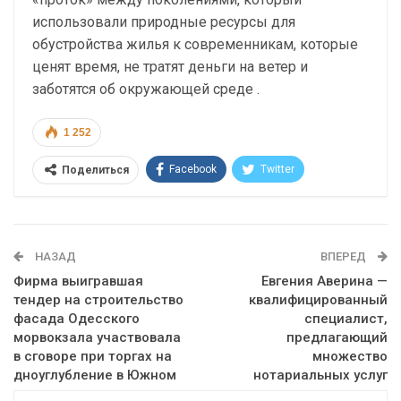
использовали природные ресурсы для
обустройства жилья к современникам, которые
ценят время, не тратят деньги на ветер и
заботятся об окружающей среде .
1 252
Facebook
Twitter
Поделиться
Telegram
Google+
WhatsApp
Эл. адрес
НАЗАД
ВПЕРЕД
Фирма выигравшая
Евгения Аверина —
тендер на строительство
квалифицированный
фасада Одесского
специалист,
морвокзала участвовала
предлагающий
в сговоре при торгах на
множество
дноуглубление в Южном
нотариальных услуг